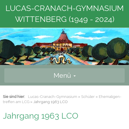
LUCAS-CRANACH-GYMNASIUM
WITTENBERG (1949 - 2024)
Menü
Sie sind hier:
Lucas-Cranach-Gymnasium
»
Schüler
»
Ehe­ma­li­gen­
tref­fen am LCG
»
Jahrgang 1963 LCO
Jahrgang 1963 LCO