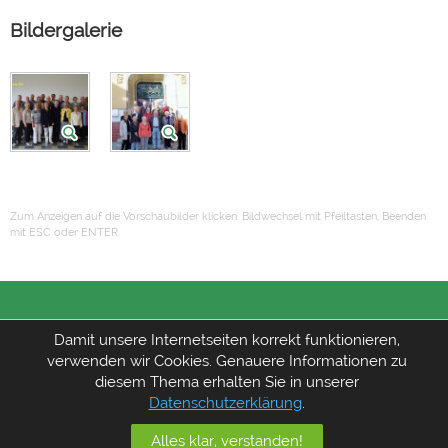
Bildergalerie
Zum Anzeigen auf die Vorschaubilder klicken. Bildwechsel mit Pfeiltasten, Beenden
mit ESC oder ENTER.
Damit unsere Internetseiten korrekt funktionieren,
Datenschutz
verwenden wir Cookies. Genauere Informationen zu
Impressum
diesem Thema erhalten Sie in unserer
Sitemap
Datenschutzerklärung
.
Webdesign:
wittenberger-webdesigner.de
Alles klar, verstanden!